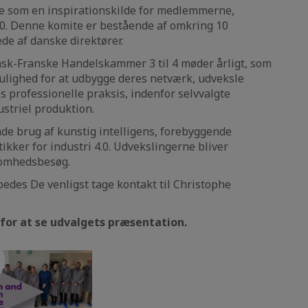
re som en inspirationskilde for medlemmerne,
4.0. Denne komite er bestående af omkring 10
e af danske direktører.
sk-Franske Handelskammer 3 til 4 møder årligt, som
ulighed for at udbygge deres netværk, udveksle
 professionelle praksis, indenfor selvvalgte
striel produktion.
de brug af kunstig intelligens, forebyggende
kker for industri 4.0. Udvekslingerne bliver
somhedsbesøg.
bedes De venligst tage kontakt til Christophe
 for at se udvalgets præsentation.