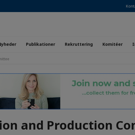
Kont
Nyheder
Publikationer
Rekruttering
Komitéer
I
ittee
ion and Production C