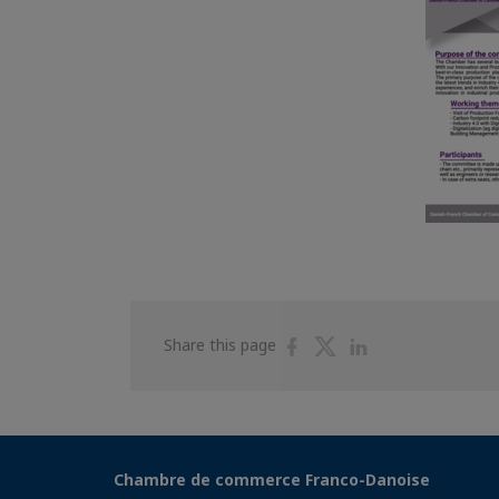
Share
Share
Share
Share this page
on
on
on
Facebook
Twitter
Linkedin
Chambre de commerce Franco-Danoise