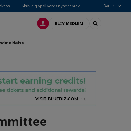
Dansk
akt os
Skriv dig op til vores nyhedsbrev
LOG PÅ
SEARCH
BLIV MEDLEM
ndmeldelse
ommittee