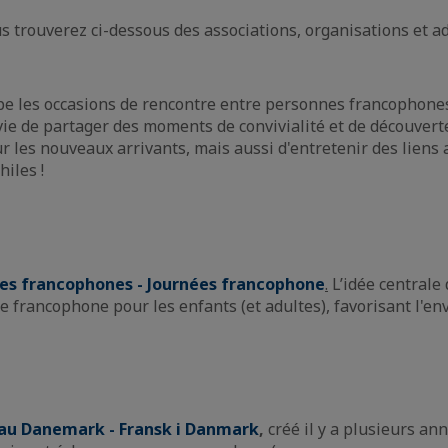
s trouverez ci-dessous des associations, organisations et a
e les occasions de rencontre entre personnes francophones
nvie de partager des moments de convivialité et de découve
 les nouveaux arrivants, mais aussi d'entretenir des liens a
iles !
lles francophones - Journées francophone
.
L’idée centrale
 francophone pour les enfants (et adultes), favorisant l'envi
 au Danemark - Fransk i Danmark
,
créé il y a plusieurs an