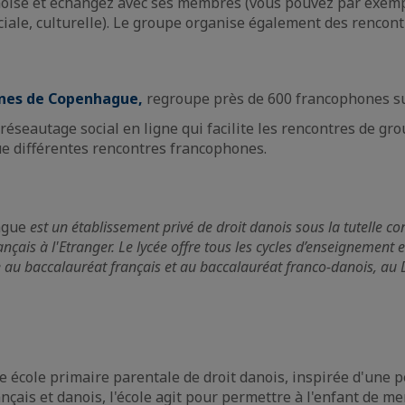
noise et échangez avec ses membres (vous pouvez par exemp
ciale, culturelle). Le groupe organise également des rencont
ones de Copenhague,
regroupe près de 600 francophones s
réseautage social en ligne qui facilite les rencontres de gr
e différentes rencontres francophones.
ague
est un établissement privé de droit danois sous la tutelle co
çais à l'Etranger. Le lycée offre tous les cycles d’enseignement 
re au baccalauréat français et au baccalauréat franco-danois, au
e école primaire parentale de droit danois, inspirée d'une p
ais et danois, l'école agit pour permettre à l'enfant de mene