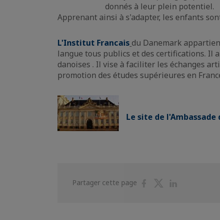
donnés à leur plein potentiel.
Apprenant ainsi à s'adapter, les enfants s
L'Institut Francais
du Danemark appartient 
langue tous publics et des certifications. Il
danoises . Il vise à faciliter les échanges ar
promotion des études supérieures en France e
Le site de l'Ambassade 
Partager
Partager
Partager
Partager cette page
sur
sur
sur
Facebook
Twitter
Linkedin