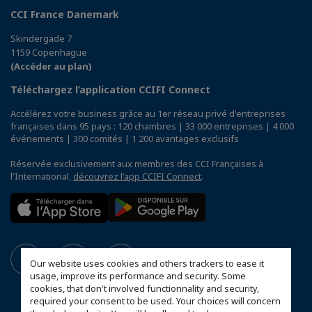
CCI France Danemark
Skindergade 7
1159 Copenhague
(Accéder au plan)
Téléchargez l’application CCIFI Connect
Accélérez votre business grâce au 1er réseau privé d'entreprises
françaises dans 95 pays : 120 chambres | 33 000 entreprises | 4 000
événements | 300 comités | 1 200 avantages exclusifs
Réservée exclusivement aux membres des CCI Françaises à
l'International,
découvrez l'app CCIFI Connect
.
Our website uses cookies and others trackers to ease it
usage, improve its performance and security. Some
cookies, that don't involved functionnality and security,
required your consent to be used. Your choices will concern