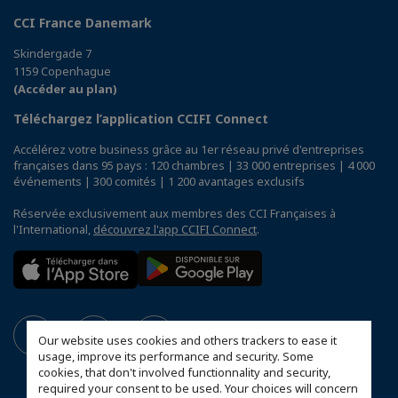
CCI France Danemark
Skindergade 7
1159 Copenhague
(Accéder au plan)
Téléchargez l’application CCIFI Connect
Accélérez votre business grâce au 1er réseau privé d'entreprises
françaises dans 95 pays : 120 chambres | 33 000 entreprises | 4 000
événements | 300 comités | 1 200 avantages exclusifs
Réservée exclusivement aux membres des CCI Françaises à
l'International,
découvrez l'app CCIFI Connect
.
Our website uses cookies and others trackers to ease it
usage, improve its performance and security. Some
cookies, that don't involved functionnality and security,
required your consent to be used. Your choices will concern