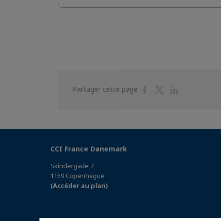
Partager
Partager
Partager
Partager cette page
sur
sur
sur
Facebook
Twitter
Linkedin
CCI France Danemark
Skindergade 7
1159 Copenhague
(Accéder au plan)