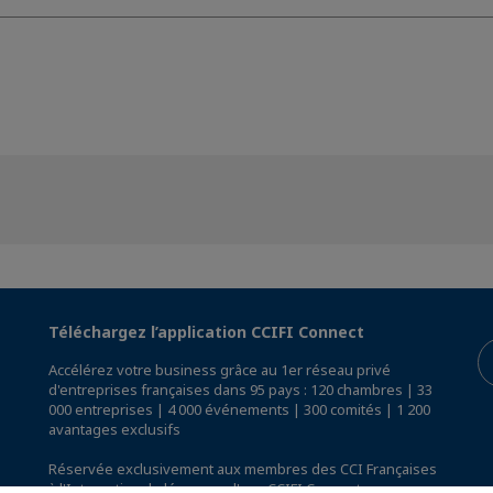
Téléchargez l’application CCIFI Connect
Accélérez votre business grâce au 1er réseau privé
d'entreprises françaises dans 95 pays : 120 chambres | 33
000 entreprises | 4 000 événements | 300 comités | 1 200
avantages exclusifs
Réservée exclusivement aux membres des CCI Françaises
à l'International,
découvrez l'app CCIFI Connect
.