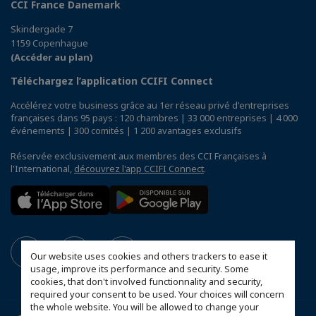
CCI France Danemark
Skindergade 7
1159 Copenhague
(Accéder au plan)
Téléchargez l’application CCIFI Connect
Accélérez votre business grâce au 1er réseau privé d'entreprises
françaises dans 95 pays : 120 chambres | 33 000 entreprises | 4 000
événements | 300 comités | 1 200 avantages exclusifs
Réservée exclusivement aux membres des CCI Françaises à
l'International,
découvrez l'app CCIFI Connect
.
Our website uses cookies and others trackers to ease it
usage, improve its performance and security. Some
cookies, that don't involved functionnality and security,
required your consent to be used. Your choices will concern
the whole website. You will be allowed to change your