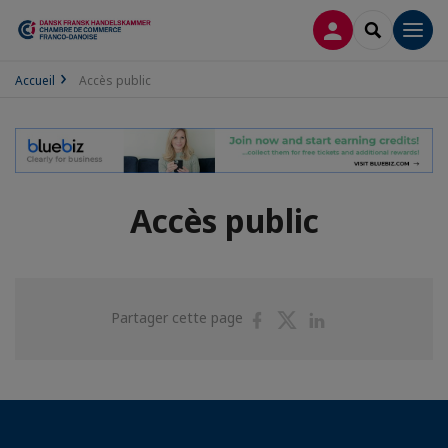
CONNEXION
RECHERCH
Men
Accueil
Accès public
Accès public
Partager
Partager
Partager
Partager cette page
sur
sur
sur
Facebook
Twitter
Linkedin